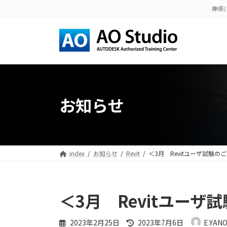
コ
ナ
神奈
ン
ビ
テ
ゲ
ン
ー
ツ
シ
へ
ョ
ス
ン
キ
に
お知らせ
ッ
移
プ
動
index
お知らせ
Revit
＜3月 Revitユーザ試験の
＜3月 Revitユーザ
最
2023年2月25日
2023年7月6日
E.YAN