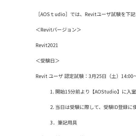
終
更
［AOSｔudio］では、Revitユーザ試験を
新
日
時
＜Revitバージョン＞
:
Revit2021
＜受験日＞
Revit ユーザ 認定試験：3月25日（土）14
1. 開始15分前より【AOStudio】に入
2. 当日は受験に際して、受験ID登録に
3．筆記用具